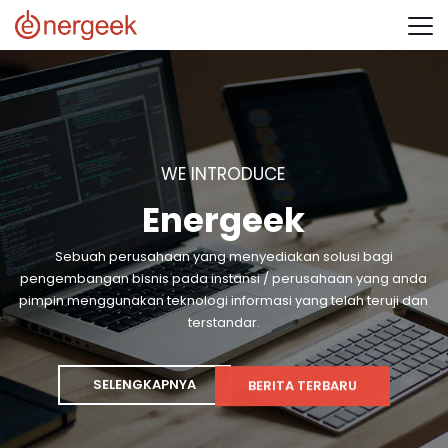
W
E
I
N
T
R
O
D
U
C
E
E
n
e
r
g
e
e
k
Sebuah perusahaan yang menyediakan solusi bagi
pengembangan bisnis pada instansi / perusahaan yang anda
pimpin menggunakan teknologi informasi yang telah teruji dan
terstandar.
SELENGKAPNYA
BERITA TERBARU