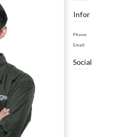
Infor
Phone:
Email:
Social