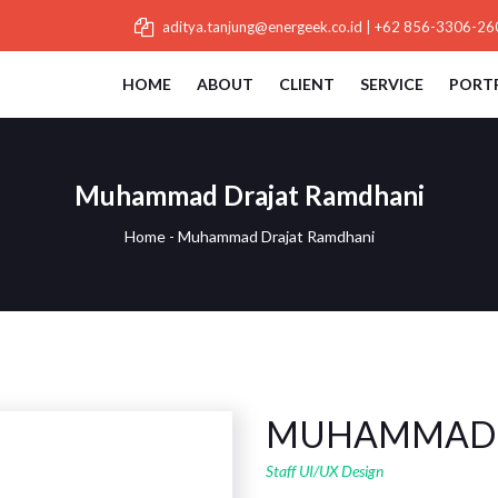
aditya.tanjung@energeek.co.id
|
+62 856-3306-26
HOME
ABOUT
CLIENT
SERVICE
PORT
Muhammad Drajat Ramdhani
Home
-
Muhammad Drajat Ramdhani
MUHAMMAD 
Staff UI/UX Design