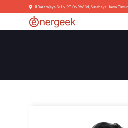
Jl Baratajaya 3/16, RT 06 RW 04, Surabaya, Jawa Timur