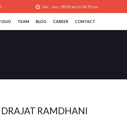
0
Sen - Jum : 08:00 am to 04:30 pm
FOLIO
TEAM
BLOG
CAREER
CONTACT
DRAJAT RAMDHANI