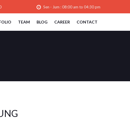
0
Sen - Jum : 08:00 am to 04:30 pm
FOLIO
TEAM
BLOG
CAREER
CONTACT
JUNG