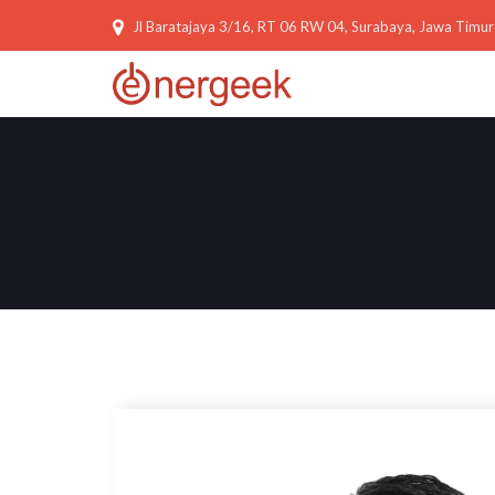
Jl Baratajaya 3/16, RT 06 RW 04, Surabaya, Jawa Timur