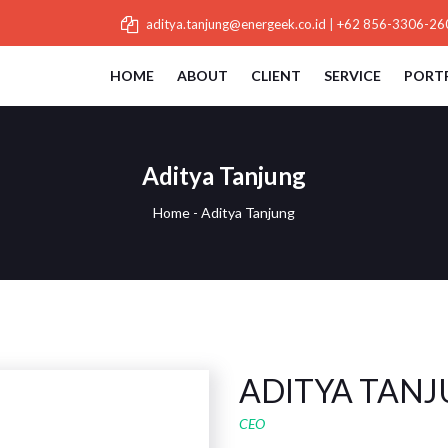
aditya.tanjung@energeek.co.id
|
+62 856-3306-26
HOME
ABOUT
CLIENT
SERVICE
PORT
Aditya Tanjung
Home
-
Aditya Tanjung
ADITYA TAN
CEO