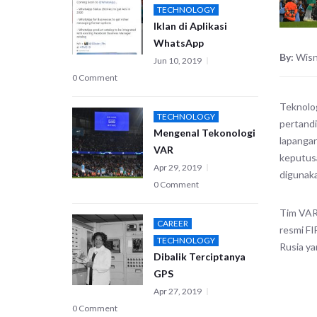
TECHNOLOGY
Iklan di Aplikasi
WhatsApp
By:
Wisn
Jun 10, 2019
0 Comment
Teknolog
TECHNOLOGY
pertandi
Mengenal Tekonologi
lapangan
VAR
keputusa
Apr 29, 2019
digunaka
0 Comment
Tim VAR 
CAREER
resmi FI
TECHNOLOGY
Rusia ya
Dibalik Terciptanya
GPS
Apr 27, 2019
0 Comment