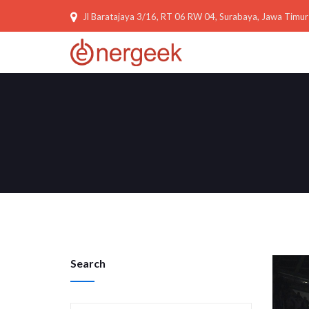
Jl Baratajaya 3/16, RT 06 RW 04, Surabaya, Jawa Timur
Search