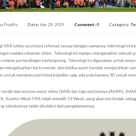
u Pradity
Date:
Apr 29, 2019
Comment:
0
Category:
Te
i VAR (video assistant referee) sesuai dengan namanya, teknologi ini 
ngan melalui rekaman video. Teknologi ini mampu menganalisis sebuah pe
 selama pertandingan berlangsung. Teknologi ini digunakan untuk empat k
n mengeluarkan kartu merah, dan ketika wasit hendak menjatuhkan sank
n untuk merekam peristiwa kejadian saja, ada pula kamera 3D untuk menga
terdiri dari asisten wasit video (VAR) dan tiga asistennya (AVAR1, AV
FA. Komite Wasit FIFA telah memilih 13 Wasit, yang akan bertindak sebag
ng sebelumnya telah diseleksi dari pengalamannya.