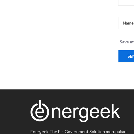
Save my
Energeek The E – Government Solution merupakan