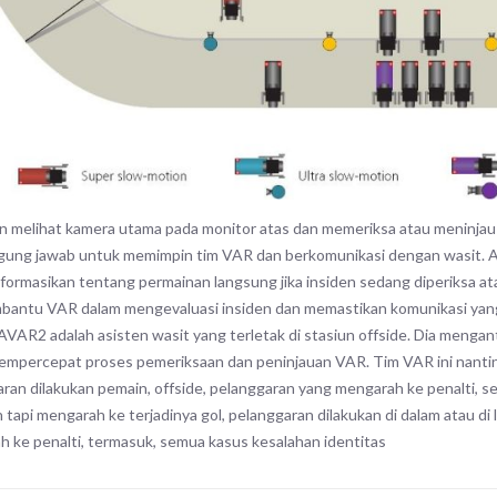
 melihat kamera utama pada monitor atas dan memeriksa atau meninjau i
gung jawab untuk memimpin tim VAR dan berkomunikasi dengan wasit.
formasikan tentang permainan langsung jika insiden sedang diperiksa 
antu VAR dalam mengevaluasi insiden dan memastikan komunikasi yang 
 AVAR2 adalah asisten wasit yang terletak di stasiun offside. Dia mengant
empercepat proses pemeriksaan dan peninjauan VAR. Tim VAR ini nanti
ran dilakukan pemain, offside, pelanggaran yang mengarah ke penalti, se
 tapi mengarah ke terjadinya gol, pelanggaran dilakukan di dalam atau di l
 ke penalti, termasuk, semua kasus kesalahan identitas