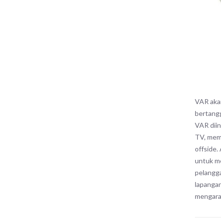
VAR akan
bertang
VAR diin
TV, memb
offside.
untuk m
pelangga
lapangan
mengarah