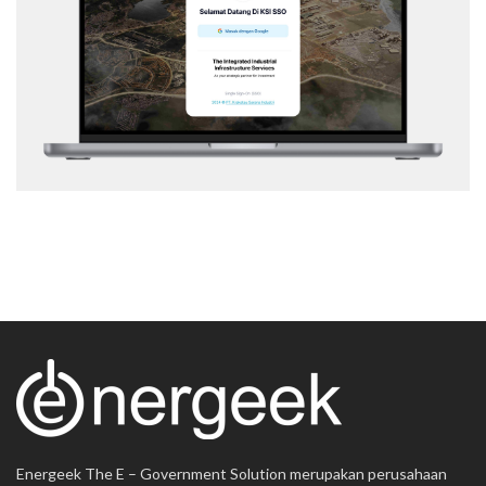
Web Application
Energeek The E – Government Solution merupakan perusahaan