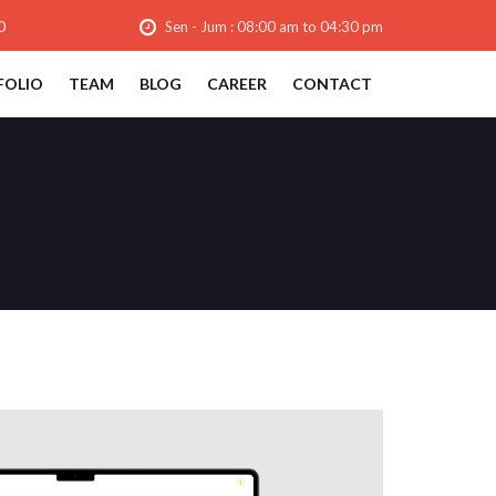
0
Sen - Jum : 08:00 am to 04:30 pm
FOLIO
TEAM
BLOG
CAREER
CONTACT