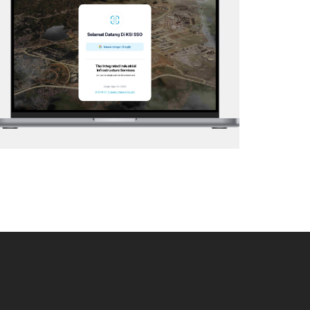
KSI – SSO
Web Application