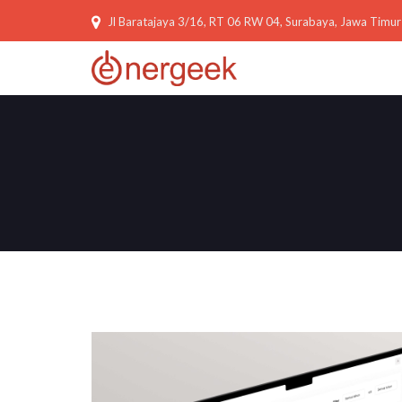
Jl Baratajaya 3/16, RT 06 RW 04, Surabaya, Jawa Timur