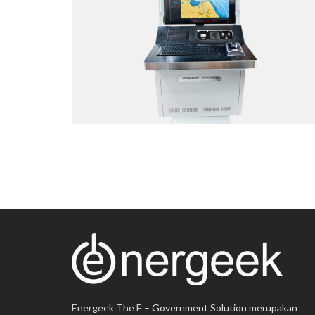
SIMULATION SYSTEM
Web Application
Energeek The E – Government Solution merupakan