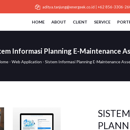
aditya.tanjung@energeek.co.id
|
+62 856-3306-26
HOME
ABOUT
CLIENT
SERVICE
PORT
tem Informasi Planning E-Maintenance A
Home
-
Web Application
-
Sistem Informasi Planning E-Maintenance Ass
SISTEM
PLANN