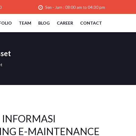
0
Sen - Jum : 08:00 am to 04:30 pm
FOLIO
TEAM
BLOG
CAREER
CONTACT
sset
et
 INFORMASI
ING E-MAINTENANCE