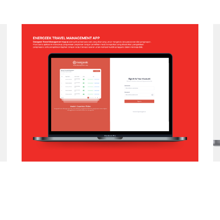
ENERGEEK – TRAVEL MANAGEMENT
APP
Web Application