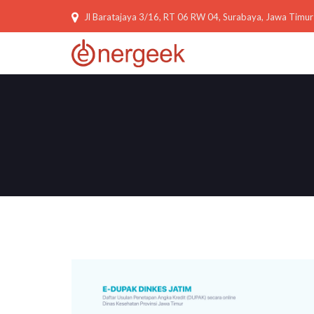
Jl Baratajaya 3/16, RT 06 RW 04, Surabaya, Jawa Timur