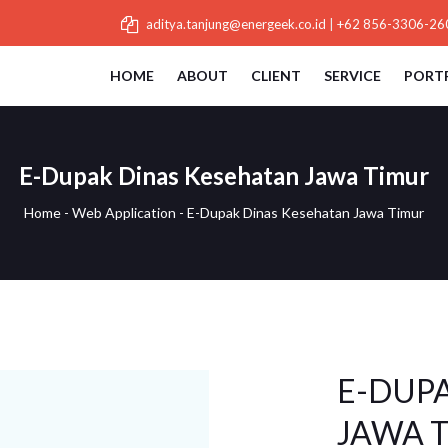
aditya.tanjung@energeek.co.id
|
+62 856-3306-26
HOME
ABOUT
CLIENT
SERVICE
PORT
E-Dupak Dinas Kesehatan Jawa Timur
Home
-
Web Application
-
E-Dupak Dinas Kesehatan Jawa Timur
E-DUP
JAWA 