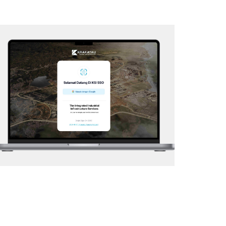
KSI – SSO
Web Application