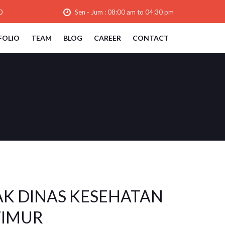
0
Sen - Jum : 08:00 am to 04:30 pm
FOLIO
TEAM
BLOG
CAREER
CONTACT
AK DINAS KESEHATAN
TIMUR