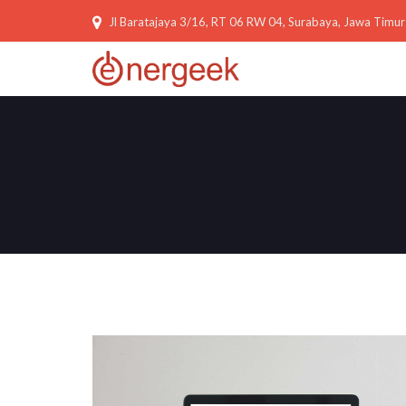
Jl Baratajaya 3/16, RT 06 RW 04, Surabaya, Jawa Timur