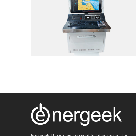
SIMULATION SYSTEM
Web Application
Energeek The E – Government Solution merupakan