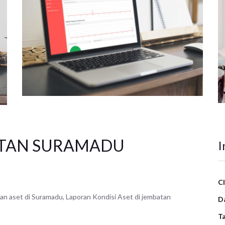
ATAN SURAMADU
I
Cl
n aset di Suramadu, Laporan Kondisi Aset di jembatan
D
Ta