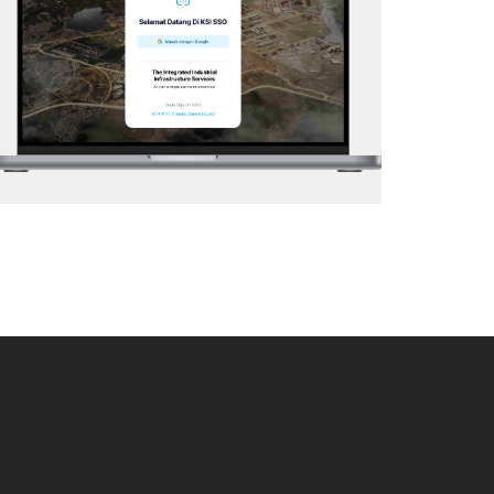
KSI – SSO
Web Application