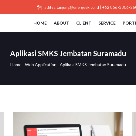
aditya.tanjung@energeek.co.id
|
+62 856-3306-26
HOME
ABOUT
CLIENT
SERVICE
PORT
Aplikasi SMKS Jembatan Suramadu
Home
-
Web Application
-
Aplikasi SMKS Jembatan Suramadu