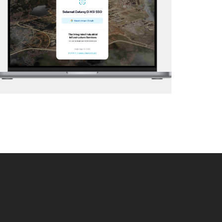
KSI – SSO
Web Application