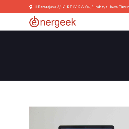
Jl Baratajaya 3/16, RT 06 RW 04, Surabaya, Jawa Timur