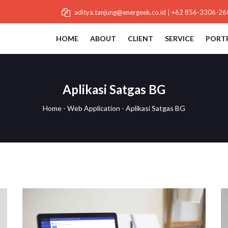
aditya.tanjung@energeek.co.id
|
+62 856-3306-26
HOME
ABOUT
CLIENT
SERVICE
PORT
Aplikasi Satgas BG
Home
-
Web Application
-
Aplikasi Satgas BG