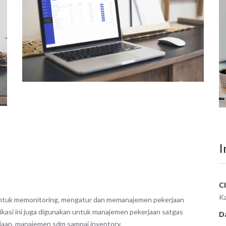
I
Cl
Ka
n untuk memonitoring, mengatur dan memanajemen pekerjaan
plikasi ini juga digunakan untuk manajemen pekerjaan satgas
D
aan, manajemen sdm sampai inventory.