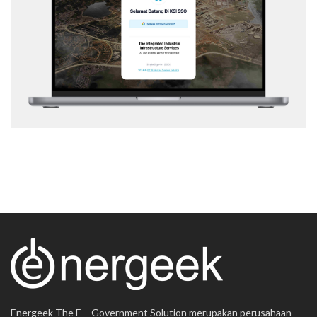
Web Application
Energeek The E – Government Solution merupakan perusahaan