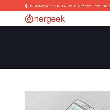
Jl Baratajaya 3/16, RT 06 RW 04, Surabaya, Jawa Timur