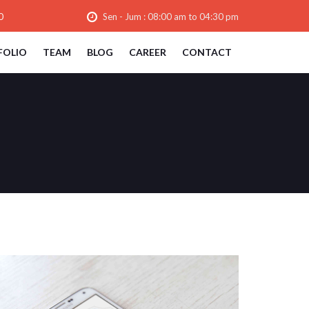
0
Sen - Jum : 08:00 am to 04:30 pm
FOLIO
TEAM
BLOG
CAREER
CONTACT