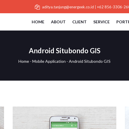
aditya.tanjung@energeek.co.id
|
+62 856-3306-26
HOME
ABOUT
CLIENT
SERVICE
PORT
Android Situbondo GIS
Home
-
Mobile Application
-
Android Situbondo GIS