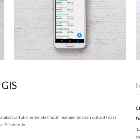
GIS
I
Cl
igunakan untuk mengelola (input, manajemen dan output) data
D
tar Situbondo.
Ta
sm