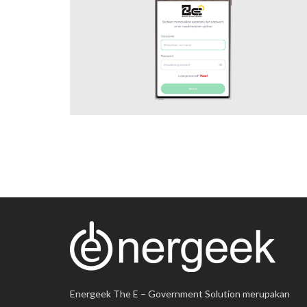
Mobile Application
Energeek The E – Government Solution merupakan