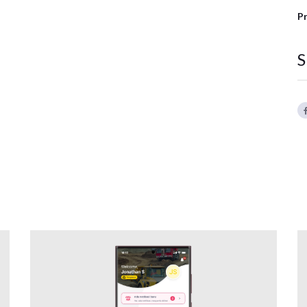
Pr
S
WMS ALBER MOBILE