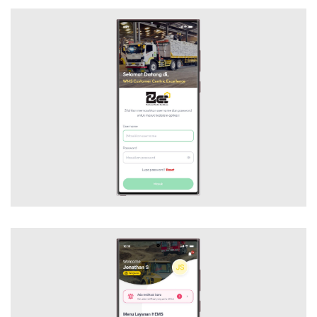
PETROKIMIA – 2CE MOBILE
Mobile Application
WMS ALBER MOBILE