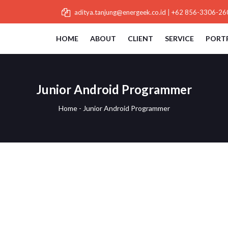
aditya.tanjung@energeek.co.id
|
+62 856-3306-26
HOME
ABOUT
CLIENT
SERVICE
PORT
Junior Android Programmer
Home
-
Junior Android Programmer