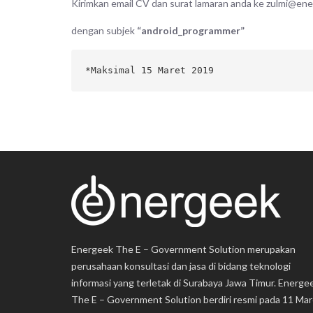
Kirimkan email CV dan surat lamaran anda ke zulmi@ene
dengan subjek
“android_programmer”
*Maksimal 15 Maret 2019
Energeek The E – Government Solution merupakan
perusahaan konsultasi dan jasa di bidang teknologi
informasi yang terletak di Surabaya Jawa Timur. Energe
The E – Government Solution berdiri resmi pada 11 Mar