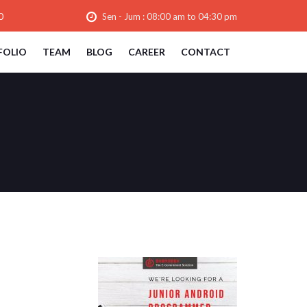
0
Sen - Jum : 08:00 am to 04:30 pm
FOLIO
TEAM
BLOG
CAREER
CONTACT