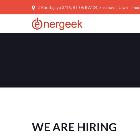
Jl Baratajaya 3/16, RT 06 RW 04, Surabaya, Jawa Timur
WE ARE HIRING